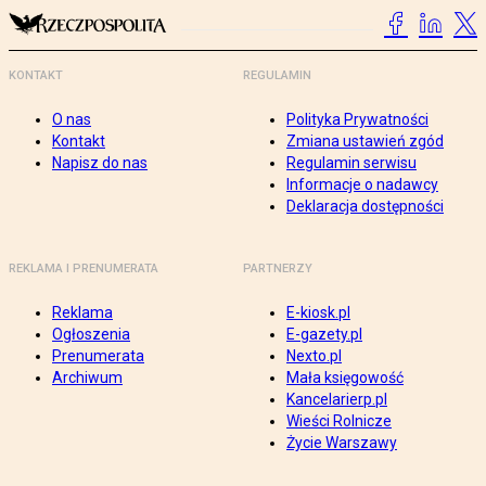
KONTAKT
REGULAMIN
O nas
Polityka Prywatności
Kontakt
Zmiana ustawień zgód
Napisz do nas
Regulamin serwisu
Informacje o nadawcy
Deklaracja dostępności
REKLAMA I PRENUMERATA
PARTNERZY
Reklama
E-kiosk.pl
Ogłoszenia
E-gazety.pl
Prenumerata
Nexto.pl
Archiwum
Mała księgowość
Kancelarierp.pl
Wieści Rolnicze
Życie Warszawy