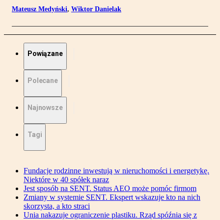
Mateusz Medyński
,
Wiktor Danielak
Powiązane
Polecane
Najnowsze
Tagi
Fundacje rodzinne inwestują w nieruchomości i energetykę.
Niektóre w 40 spółek naraz
Jest sposób na SENT. Status AEO może pomóc firmom
Zmiany w systemie SENT. Ekspert wskazuje kto na nich
skorzysta, a kto straci
Unia nakazuje ograniczenie plastiku. Rząd spóźnia się z