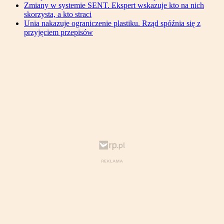
Zmiany w systemie SENT. Ekspert wskazuje kto na nich
skorzysta, a kto straci
Unia nakazuje ograniczenie plastiku. Rząd spóźnia się z
przyjęciem przepisów