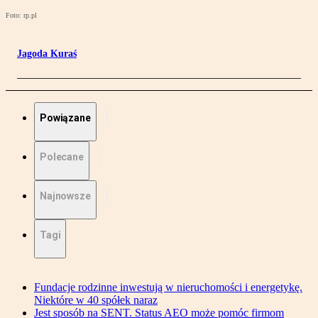
Foto: rp.pl
Jagoda Kuraś
Powiązane
Polecane
Najnowsze
Tagi
Fundacje rodzinne inwestują w nieruchomości i energetykę.
Niektóre w 40 spółek naraz
Jest sposób na SENT. Status AEO może pomóc firmom