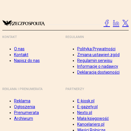
KONTAKT
REGULAMIN
O nas
Polityka Prywatności
Kontakt
Zmiana ustawień zgód
Napisz do nas
Regulamin serwisu
Informacje o nadawcy
Deklaracja dostępności
REKLAMA I PRENUMERATA
PARTNERZY
Reklama
E-kiosk.pl
Ogłoszenia
E-gazety.pl
Prenumerata
Nexto.pl
Archiwum
Mała księgowość
Kancelarierp.pl
Wieści Rolnicze