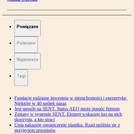
Powiązane
Polecane
Najnowsze
Tagi
Fundacje rodzinne inwestują w nieruchomości i energetykę.
Niektóre w 40 spółek naraz
Jest sposób na SENT. Status AEO może pomóc firmom
Zmiany w systemie SENT. Ekspert wskazuje kto na nich
skorzysta, a kto straci
Unia nakazuje ograniczenie plastiku. Rząd spóźnia się z
przyjęciem przepisów