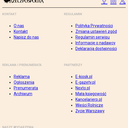
KONTAKT
REGULAMIN
O nas
Polityka Prywatności
Kontakt
Zmiana ustawień zgód
Napisz do nas
Regulamin serwisu
Informacje o nadawcy
Deklaracja dostępności
REKLAMA I PRENUMERATA
PARTNERZY
Reklama
E-kiosk.pl
Ogłoszenia
E-gazety.pl
Prenumerata
Nexto.pl
Archiwum
Mała księgowość
Kancelarierp.pl
Wieści Rolnicze
Życie Warszawy
NASZE WYDARZENIA