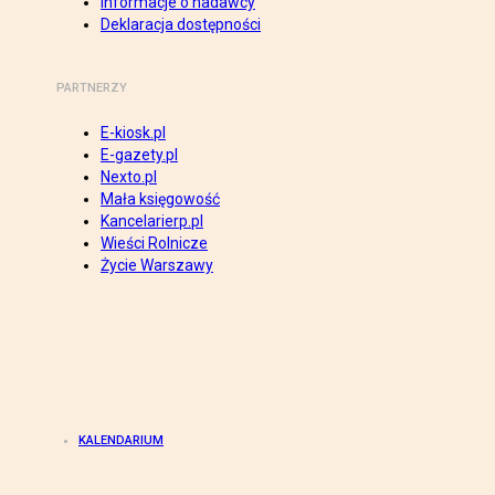
Informacje o nadawcy
Deklaracja dostępności
PARTNERZY
E-kiosk.pl
E-gazety.pl
Nexto.pl
Mała księgowość
Kancelarierp.pl
Wieści Rolnicze
Życie Warszawy
KALENDARIUM