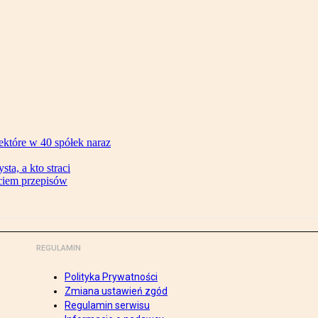
ektóre w 40 spółek naraz
ta, a kto straci
ęciem przepisów
REGULAMIN
Polityka Prywatności
Zmiana ustawień zgód
Regulamin serwisu