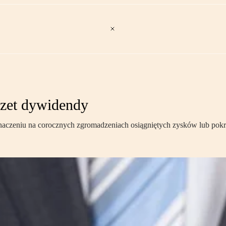
oczet dywidendy
znaczeniu na corocznych zgromadzeniach osiągniętych zysków lub pokry