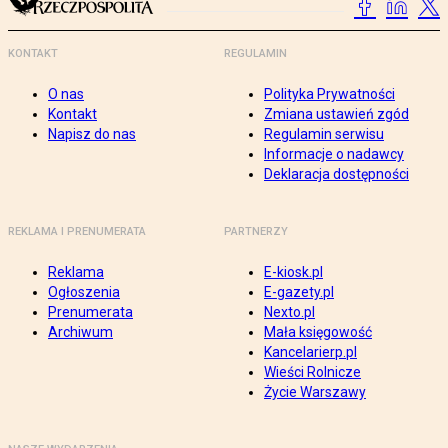
KONTAKT
REGULAMIN
O nas
Polityka Prywatności
Kontakt
Zmiana ustawień zgód
Napisz do nas
Regulamin serwisu
Informacje o nadawcy
Deklaracja dostępności
REKLAMA I PRENUMERATA
PARTNERZY
Reklama
E-kiosk.pl
Ogłoszenia
E-gazety.pl
Prenumerata
Nexto.pl
Archiwum
Mała księgowość
Kancelarierp.pl
Wieści Rolnicze
Życie Warszawy