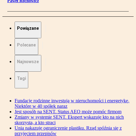
Paweł Rochowicz
Powiązane
Polecane
Najnowsze
Tagi
Fundacje rodzinne inwestują w nieruchomości i energetykę.
Niektóre w 40 spółek naraz
Jest sposób na SENT. Status AEO może pomóc firmom
Zmiany w systemie SENT. Ekspert wskazuje kto na nich
skorzysta, a kto straci
Unia nakazuje ograniczenie plastiku. Rząd spóźnia się z
przyjęciem przepisów