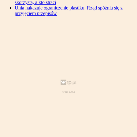
skorzysta, a kto straci
Unia nakazuje ograniczenie plastiku. Rząd spóźnia się z
przyjęciem przepisów