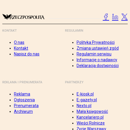
KONTAKT
REGULAMIN
O nas
Polityka Prywatności
Kontakt
Zmiana ustawień zgód
Napisz do nas
Regulamin serwisu
Informacje o nadawcy
Deklaracja dostępności
REKLAMA I PRENUMERATA
PARTNERZY
Reklama
E-kiosk.pl
Ogłoszenia
E-gazety.pl
Prenumerata
Nexto.pl
Archiwum
Mała księgowość
Kancelarierp.pl
Wieści Rolnicze
Życie Warszawy