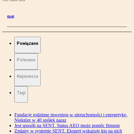
Foto: Adobe Stock
mat
Powiązane
Polecane
Najnowsze
Tagi
Fundacje rodzinne inwestują w nieruchomości i energetykę.
Niektóre w 40 spółek naraz
Jest sposób na SENT. Status AEO może pomóc firmom
Zmiany w systemie SENT. Ekspert wskazuje kto na nich