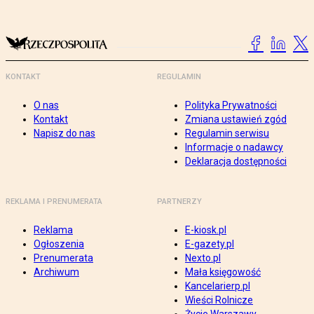
KONTAKT
REGULAMIN
O nas
Polityka Prywatności
Kontakt
Zmiana ustawień zgód
Napisz do nas
Regulamin serwisu
Informacje o nadawcy
Deklaracja dostępności
REKLAMA I PRENUMERATA
PARTNERZY
Reklama
E-kiosk.pl
Ogłoszenia
E-gazety.pl
Prenumerata
Nexto.pl
Archiwum
Mała księgowość
Kancelarierp.pl
Wieści Rolnicze