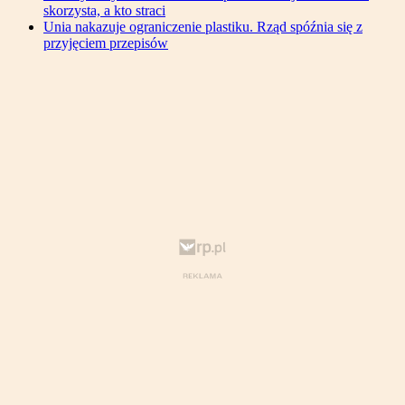
skorzysta, a kto straci
Unia nakazuje ograniczenie plastiku. Rząd spóźnia się z
przyjęciem przepisów