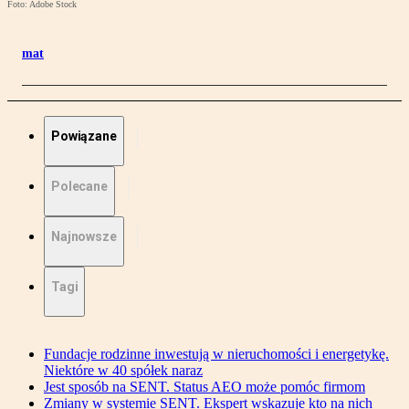
Foto: Adobe Stock
mat
Powiązane
Polecane
Najnowsze
Tagi
Fundacje rodzinne inwestują w nieruchomości i energetykę.
Niektóre w 40 spółek naraz
Jest sposób na SENT. Status AEO może pomóc firmom
Zmiany w systemie SENT. Ekspert wskazuje kto na nich