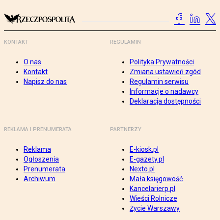
KONTAKT
REGULAMIN
O nas
Polityka Prywatności
Kontakt
Zmiana ustawień zgód
Napisz do nas
Regulamin serwisu
Informacje o nadawcy
Deklaracja dostępności
REKLAMA I PRENUMERATA
PARTNERZY
Reklama
E-kiosk.pl
Ogłoszenia
E-gazety.pl
Prenumerata
Nexto.pl
Archiwum
Mała księgowość
Kancelarierp.pl
Wieści Rolnicze
Życie Warszawy