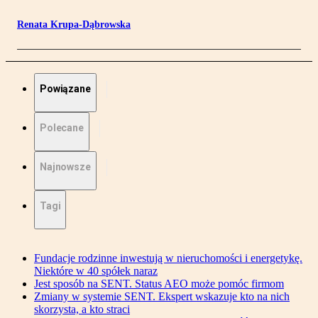
Renata Krupa-Dąbrowska
Powiązane
Polecane
Najnowsze
Tagi
Fundacje rodzinne inwestują w nieruchomości i energetykę.
Niektóre w 40 spółek naraz
Jest sposób na SENT. Status AEO może pomóc firmom
Zmiany w systemie SENT. Ekspert wskazuje kto na nich
skorzysta, a kto straci