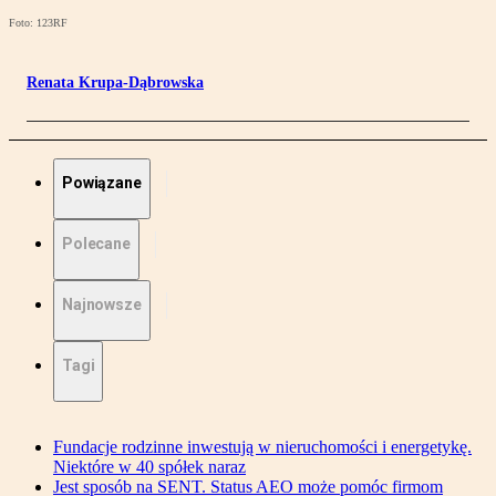
Foto: 123RF
Renata Krupa-Dąbrowska
Powiązane
Polecane
Najnowsze
Tagi
Fundacje rodzinne inwestują w nieruchomości i energetykę.
Niektóre w 40 spółek naraz
Jest sposób na SENT. Status AEO może pomóc firmom