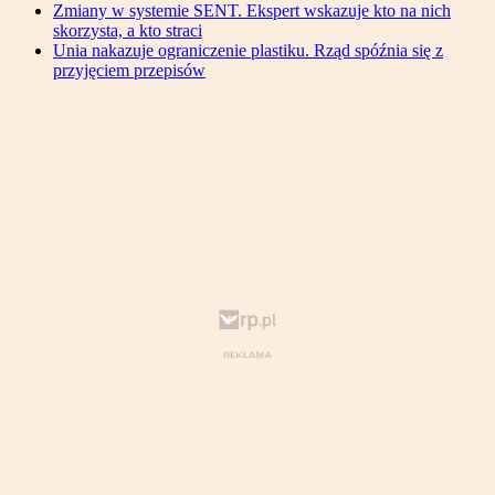
Zmiany w systemie SENT. Ekspert wskazuje kto na nich
skorzysta, a kto straci
Unia nakazuje ograniczenie plastiku. Rząd spóźnia się z
przyjęciem przepisów