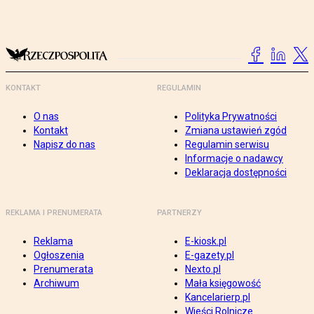
KONTAKT
REGULAMIN
O nas
Polityka Prywatności
Kontakt
Zmiana ustawień zgód
Napisz do nas
Regulamin serwisu
Informacje o nadawcy
Deklaracja dostępności
REKLAMA I PRENUMERATA
PARTNERZY
Reklama
E-kiosk.pl
Ogłoszenia
E-gazety.pl
Prenumerata
Nexto.pl
Archiwum
Mała księgowość
Kancelarierp.pl
Wieści Rolnicze