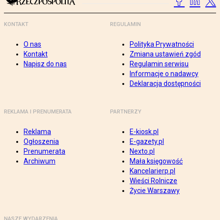
KONTAKT
REGULAMIN
O nas
Polityka Prywatności
Kontakt
Zmiana ustawień zgód
Napisz do nas
Regulamin serwisu
Informacje o nadawcy
Deklaracja dostępności
REKLAMA I PRENUMERATA
PARTNERZY
Reklama
E-kiosk.pl
Ogłoszenia
E-gazety.pl
Prenumerata
Nexto.pl
Archiwum
Mała księgowość
Kancelarierp.pl
Wieści Rolnicze
Życie Warszawy
NASZE WYDARZENIA