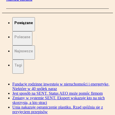
Powiązane
Polecane
Najnowsze
Tagi
Fundacje rodzinne inwestują w nieruchomości i energetykę.
Niektóre w 40 spółek naraz
Jest sposób na SENT. Status AEO może pomóc firmom
Zmiany w systemie SENT. Ekspert wskazuje kto na nich
skorzysta, a kto straci
Unia nakazuje ograniczenie plastiku. Rząd spóźnia się z
przyjęciem przepisów