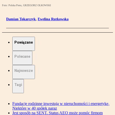
Foto: Polska Press, GRZEGORZ OLKOWSKI
Damian Tokarczyk
,
Ewelina Rutkowska
Powiązane
Polecane
Najnowsze
Tagi
Fundacje rodzinne inwestują w nieruchomości i energetykę.
Niektóre w 40 spółek naraz
Jest sposób na SENT. Status AEO może pomóc firmom