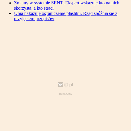
Zmiany w systemie SENT. Ekspert wskazuje kto na nich
skorzysta, a kto straci
Unia nakazuje ograniczenie plastiku. Rząd spóźnia się z
przyjęciem przepisów