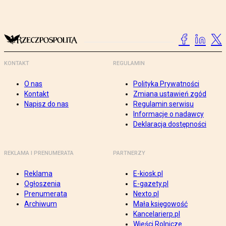
KONTAKT
REGULAMIN
O nas
Polityka Prywatności
Kontakt
Zmiana ustawień zgód
Napisz do nas
Regulamin serwisu
Informacje o nadawcy
Deklaracja dostępności
REKLAMA I PRENUMERATA
PARTNERZY
Reklama
E-kiosk.pl
Ogłoszenia
E-gazety.pl
Prenumerata
Nexto.pl
Archiwum
Mała księgowość
Kancelarierp.pl
Wieści Rolnicze