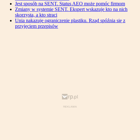
Jest sposób na SENT. Status AEO może pomóc firmom
Zmiany w systemie SENT. Ekspert wskazuje kto na nich
skorzysta, a kto straci
Unia nakazuje ograniczenie plastiku. Rząd spóźnia się z
przyjęciem przepisów