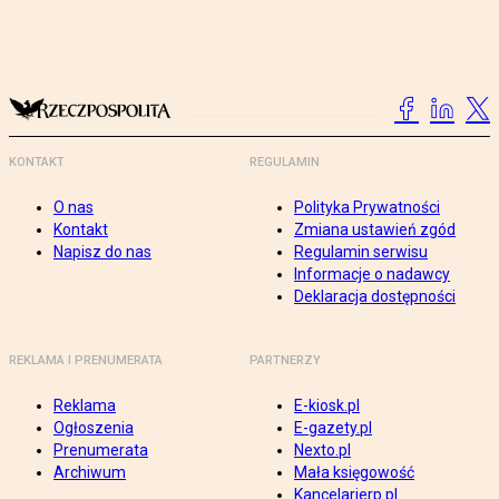
KONTAKT
REGULAMIN
O nas
Polityka Prywatności
Kontakt
Zmiana ustawień zgód
Napisz do nas
Regulamin serwisu
Informacje o nadawcy
Deklaracja dostępności
REKLAMA I PRENUMERATA
PARTNERZY
Reklama
E-kiosk.pl
Ogłoszenia
E-gazety.pl
Prenumerata
Nexto.pl
Archiwum
Mała księgowość
Kancelarierp.pl