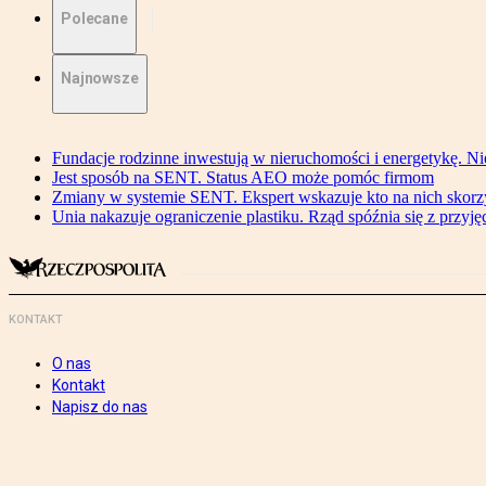
Polecane
Najnowsze
Fundacje rodzinne inwestują w nieruchomości i energetykę. Ni
Jest sposób na SENT. Status AEO może pomóc firmom
Zmiany w systemie SENT. Ekspert wskazuje kto na nich skorzys
Unia nakazuje ograniczenie plastiku. Rząd spóźnia się z przyj
KONTAKT
O nas
Kontakt
Napisz do nas