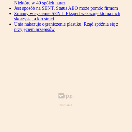
Niektóre w 40 spółek naraz
Jest sposób na SENT. Status AEO może pomóc firmom
Zmiany w systemie SENT. Ekspert wskazuje kto na nich
skorzysta, a kto straci
Unia nakazuje ograniczenie plastiku. Rząd spóźnia się z
przyjęciem przepisów