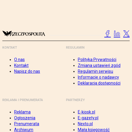
KONTAKT
REGULAMIN
O nas
Polityka Prywatności
Kontakt
Zmiana ustawień zgód
Napisz do nas
Regulamin serwisu
Informacje o nadawcy
Deklaracja dostępności
REKLAMA I PRENUMERATA
PARTNERZY
Reklama
E-kiosk.pl
Ogłoszenia
E-gazety.pl
Prenumerata
Nexto.pl
Archiwum
Mała księgowość