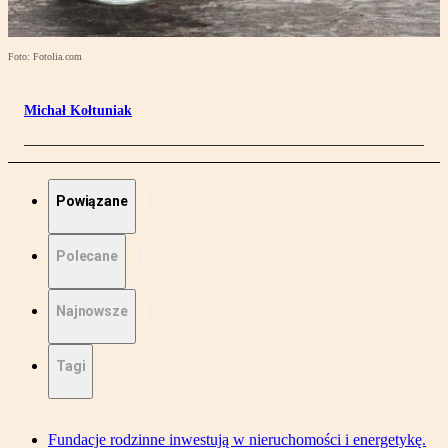
Foto: Fotolia.com
Michał Kołtuniak
Powiązane
Polecane
Najnowsze
Tagi
Fundacje rodzinne inwestują w nieruchomości i energetykę.