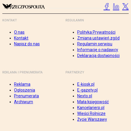
KONTAKT
REGULAMIN
O nas
Polityka Prywatności
Kontakt
Zmiana ustawień zgód
Napisz do nas
Regulamin serwisu
Informacje o nadawcy
Deklaracja dostępności
REKLAMA I PRENUMERATA
PARTNERZY
Reklama
E-kiosk.pl
Ogłoszenia
E-gazety.pl
Prenumerata
Nexto.pl
Archiwum
Mała księgowość
Kancelarierp.pl
Wieści Rolnicze
Życie Warszawy