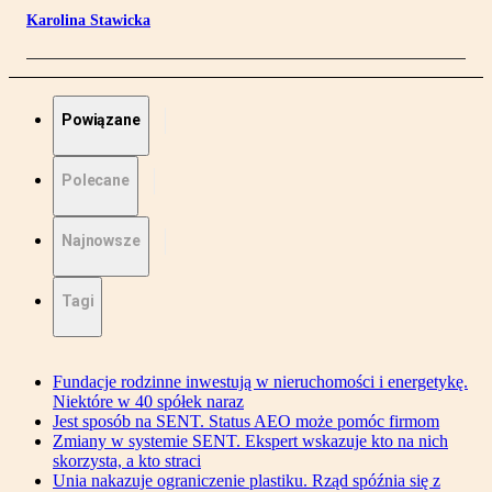
Karolina Stawicka
Powiązane
Polecane
Najnowsze
Tagi
Fundacje rodzinne inwestują w nieruchomości i energetykę.
Niektóre w 40 spółek naraz
Jest sposób na SENT. Status AEO może pomóc firmom
Zmiany w systemie SENT. Ekspert wskazuje kto na nich
skorzysta, a kto straci
Unia nakazuje ograniczenie plastiku. Rząd spóźnia się z