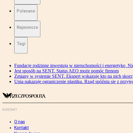
Polecane
Najnowsze
Tagi
Fundacje rodzinne inwestują w nieruchomości i energetykę. Ni
Jest sposób na SENT. Status AEO może pomóc firmom
Zmiany w systemie SENT. Ekspert wskazuje kto na nich skorzys
Unia nakazuje ograniczenie plastiku. Rząd spóźnia się z przyj
KONTAKT
O nas
Kontakt