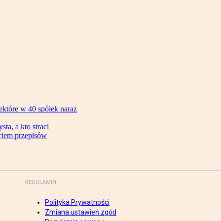
ektóre w 40 spółek naraz
ta, a kto straci
ęciem przepisów
REGULAMIN
Polityka Prywatności
Zmiana ustawień zgód