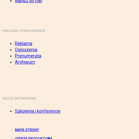
Napisz do nas
REKLAMA I PRENUMERATA
Reklama
Ogłoszenia
Prenumerata
Archiwum
NASZE WYDARZENIA
Szkolenia i konferencje
MAPA STRONY
OFERTA PRODUKTOWA