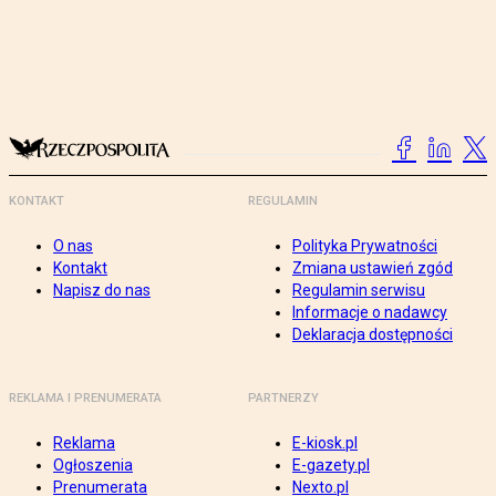
KONTAKT
REGULAMIN
O nas
Polityka Prywatności
Kontakt
Zmiana ustawień zgód
Napisz do nas
Regulamin serwisu
Informacje o nadawcy
Deklaracja dostępności
REKLAMA I PRENUMERATA
PARTNERZY
Reklama
E-kiosk.pl
Ogłoszenia
E-gazety.pl
Prenumerata
Nexto.pl