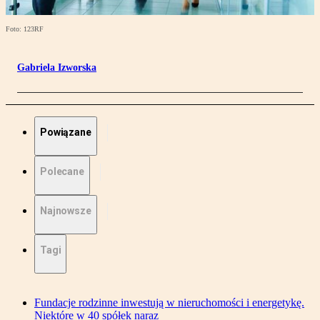
Foto: 123RF
Gabriela Izworska
Powiązane
Polecane
Najnowsze
Tagi
Fundacje rodzinne inwestują w nieruchomości i energetykę.
Niektóre w 40 spółek naraz