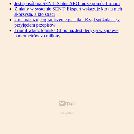
Jest sposób na SENT. Status AEO może pomóc firmom
Zmiany w systemie SENT. Ekspert wskazuje kto na nich
skorzysta, a kto straci
Unia nakazuje ograniczenie plastiku. Rząd spóźnia się z
przyjęciem przepisów
Triumf władz lotniska Chopina. Jest decyzja w sprawie
parkometrów za miliony