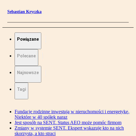
Sebastian Kryczka
Powiązane
Polecane
Najnowsze
Tagi
Fundacje rodzinne inwestują w nieruchomości i energetykę.
Niektóre w 40 spółek naraz
Jest sposób na SENT. Status AEO może pomóc firmom
Zmiany w systemie SENT. Ekspert wskazuje kto na nich
skorzysta, a kto straci