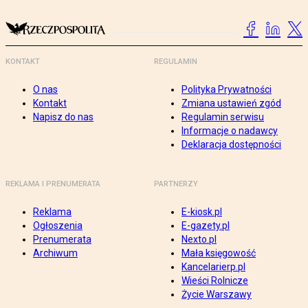
KONTAKT
REGULAMIN
O nas
Polityka Prywatności
Kontakt
Zmiana ustawień zgód
Napisz do nas
Regulamin serwisu
Informacje o nadawcy
Deklaracja dostępności
REKLAMA I PRENUMERATA
PARTNERZY
Reklama
E-kiosk.pl
Ogłoszenia
E-gazety.pl
Prenumerata
Nexto.pl
Archiwum
Mała księgowość
Kancelarierp.pl
Wieści Rolnicze
Życie Warszawy