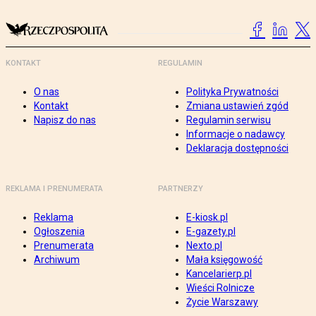
KONTAKT
REGULAMIN
O nas
Polityka Prywatności
Kontakt
Zmiana ustawień zgód
Napisz do nas
Regulamin serwisu
Informacje o nadawcy
Deklaracja dostępności
REKLAMA I PRENUMERATA
PARTNERZY
Reklama
E-kiosk.pl
Ogłoszenia
E-gazety.pl
Prenumerata
Nexto.pl
Archiwum
Mała księgowość
Kancelarierp.pl
Wieści Rolnicze
Życie Warszawy