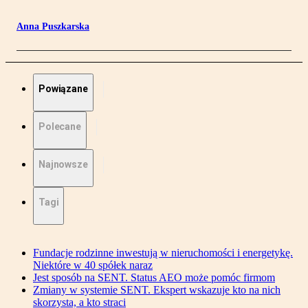
Anna Puszkarska
Powiązane
Polecane
Najnowsze
Tagi
Fundacje rodzinne inwestują w nieruchomości i energetykę.
Niektóre w 40 spółek naraz
Jest sposób na SENT. Status AEO może pomóc firmom
Zmiany w systemie SENT. Ekspert wskazuje kto na nich
skorzysta, a kto straci