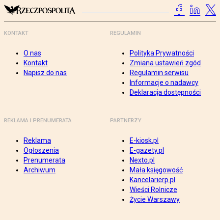
KONTAKT
REGULAMIN
O nas
Polityka Prywatności
Kontakt
Zmiana ustawień zgód
Napisz do nas
Regulamin serwisu
Informacje o nadawcy
Deklaracja dostępności
REKLAMA I PRENUMERATA
PARTNERZY
Reklama
E-kiosk.pl
Ogłoszenia
E-gazety.pl
Prenumerata
Nexto.pl
Archiwum
Mała księgowość
Kancelarierp.pl
Wieści Rolnicze
Życie Warszawy