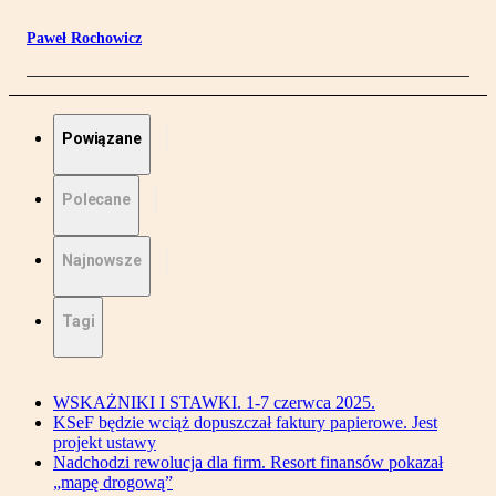
Paweł Rochowicz
Powiązane
Polecane
Najnowsze
Tagi
WSKAŻNIKI I STAWKI. 1-7 czerwca 2025.
KSeF będzie wciąż dopuszczał faktury papierowe. Jest
projekt ustawy
Nadchodzi rewolucja dla firm. Resort finansów pokazał
„mapę drogową”