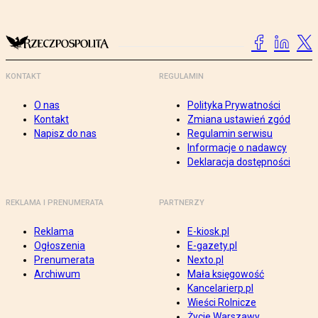
KONTAKT
REGULAMIN
O nas
Polityka Prywatności
Kontakt
Zmiana ustawień zgód
Napisz do nas
Regulamin serwisu
Informacje o nadawcy
Deklaracja dostępności
REKLAMA I PRENUMERATA
PARTNERZY
Reklama
E-kiosk.pl
Ogłoszenia
E-gazety.pl
Prenumerata
Nexto.pl
Archiwum
Mała księgowość
Kancelarierp.pl
Wieści Rolnicze
Życie Warszawy