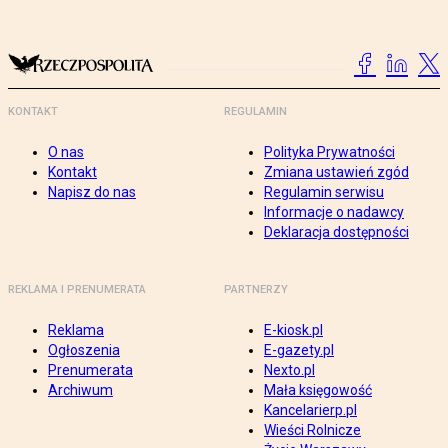
KONTAKT
REGULAMIN
O nas
Polityka Prywatności
Kontakt
Zmiana ustawień zgód
Napisz do nas
Regulamin serwisu
Informacje o nadawcy
Deklaracja dostępności
REKLAMA I PRENUMERATA
PARTNERZY
Reklama
E-kiosk.pl
Ogłoszenia
E-gazety.pl
Prenumerata
Nexto.pl
Archiwum
Mała księgowość
Kancelarierp.pl
Wieści Rolnicze