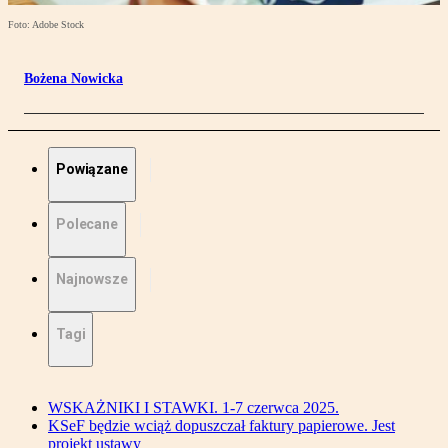
Foto: Adobe Stock
Bożena Nowicka
Powiązane
Polecane
Najnowsze
Tagi
WSKAŻNIKI I STAWKI. 1-7 czerwca 2025.
KSeF będzie wciąż dopuszczał faktury papierowe. Jest
projekt ustawy