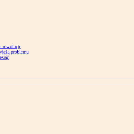
na rewolucję
zwiążą problemu
esiąc