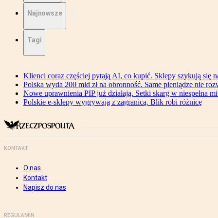
Najnowsze
Tagi
Klienci coraz częściej pytają AI, co kupić. Sklepy szykują się 
Polska wyda 200 mld zł na obronność. Same pieniądze nie ro
Nowe uprawnienia PIP już działają. Setki skarg w niespełna mi
Polskie e-sklepy wygrywają z zagranicą. Blik robi różnicę
KONTAKT
O nas
Kontakt
Napisz do nas
REGULAMIN