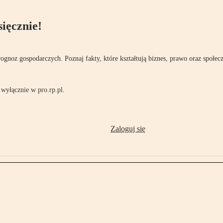
ięcznie!
rognoz gospodarczych. Poznaj fakty, które kształtują biznes, prawo oraz społec
wyłącznie w pro.rp.pl.
Zaloguj się