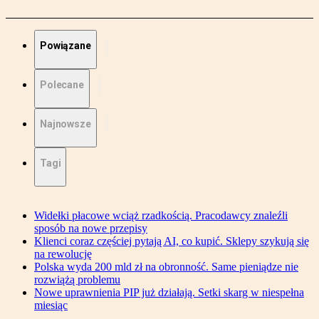
Powiązane
Polecane
Najnowsze
Tagi
Widełki płacowe wciąż rzadkością. Pracodawcy znaleźli
sposób na nowe przepisy
Klienci coraz częściej pytają AI, co kupić. Sklepy szykują się
na rewolucję
Polska wyda 200 mld zł na obronność. Same pieniądze nie
rozwiążą problemu
Nowe uprawnienia PIP już działają. Setki skarg w niespełna
miesiąc