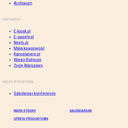
Archiwum
PARTNERZY
E-kiosk.pl
E-gazety.pl
Nexto.pl
Mała księgowość
Kancelarierp.pl
Wieści Rolnicze
Życie Warszawy
NASZE WYDARZENIA
Szkolenia i konferencje
MAPA STRONY
KALENDARIUM
OFERTA PRODUKTOWA