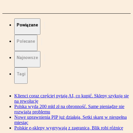
Powiązane
Polecane
Najnowsze
Tagi
Klienci coraz częściej pytają AI, co kupić. Sklepy szykują się
na rewolucję
Polska wyda 200 mld zł na obronność. Same pieniądze nie
rozwiążą problemu
Nowe uprawnienia PIP już działają. Setki skarg w niespełna
miesiąc
Polskie e-sklepy wygrywają z zagranicą. Blik robi różnicę