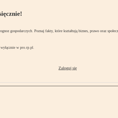
ięcznie!
rognoz gospodarczych. Poznaj fakty, które kształtują biznes, prawo oraz społec
wyłącznie w pro.rp.pl.
Zaloguj się