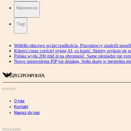
Najnowsze
Tagi
Widełki płacowe wciąż rzadkością. Pracodawcy znaleźli sposó
Klienci coraz częściej pytają AI, co kupić. Sklepy szykują się 
Polska wyda 200 mld zł na obronność. Same pieniądze nie ro
Nowe uprawnienia PIP już działają. Setki skarg w niespełna mi
KONTAKT
O nas
Kontakt
Napisz do nas
REGULAMIN