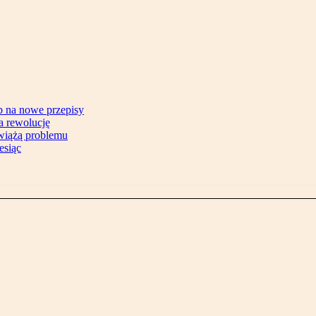
b na nowe przepisy
na rewolucję
zwiążą problemu
esiąc