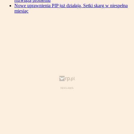
rozwiążą problemu
Nowe uprawnienia PIP już działają. Setki skarg w niespełna
miesiąc