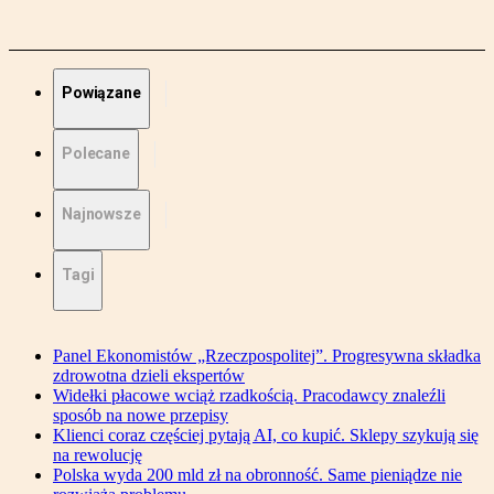
Powiązane
Polecane
Najnowsze
Tagi
Panel Ekonomistów „Rzeczpospolitej”. Progresywna składka
zdrowotna dzieli ekspertów
Widełki płacowe wciąż rzadkością. Pracodawcy znaleźli
sposób na nowe przepisy
Klienci coraz częściej pytają AI, co kupić. Sklepy szykują się
na rewolucję
Polska wyda 200 mld zł na obronność. Same pieniądze nie