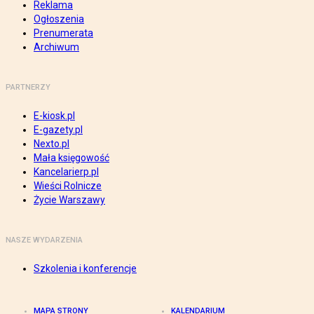
Reklama
Ogłoszenia
Prenumerata
Archiwum
PARTNERZY
E-kiosk.pl
E-gazety.pl
Nexto.pl
Mała księgowość
Kancelarierp.pl
Wieści Rolnicze
Życie Warszawy
NASZE WYDARZENIA
Szkolenia i konferencje
MAPA STRONY
KALENDARIUM