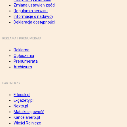
Zmiana ustawień zgód
Regulamin serwisu
Informacje o nadawcy
Deklaracja dostępności
REKLAMA I PRENUMERATA
Reklama
Ogłoszenia
Prenumerata
Archiwum
PARTNERZY
E-kiosk.pl
E-gazety.pl
Nexto.pl
Mała księgowość
Kancelarierp.pl
Wieści Rolnicze