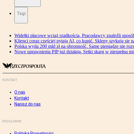
Tagi
Widełki płacowe wciąż rzadkością. Pracodawcy znaleźli sposó
Klienci coraz częściej pytają AI, co kupić. Sklepy szykują się 
Polska wyda 200 mld zł na obronność. Same pieniądze nie ro
Nowe uprawnienia PIP już działają. Setki skarg w niespełna mi
KONTAKT
O nas
Kontakt
Napisz do nas
REGULAMIN
Polityka Prywatności