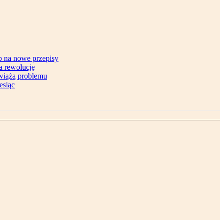
b na nowe przepisy
na rewolucję
zwiążą problemu
esiąc