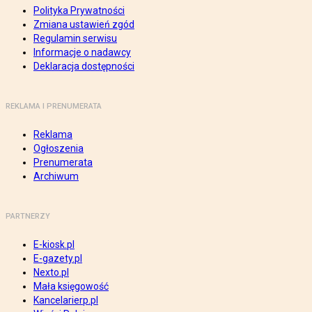
Polityka Prywatności
Zmiana ustawień zgód
Regulamin serwisu
Informacje o nadawcy
Deklaracja dostępności
REKLAMA I PRENUMERATA
Reklama
Ogłoszenia
Prenumerata
Archiwum
PARTNERZY
E-kiosk.pl
E-gazety.pl
Nexto.pl
Mała księgowość
Kancelarierp.pl