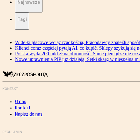
Najnowsze
Tagi
Widełki płacowe wciąż rzadkością. Pracodawcy znaleźli sposó
Klienci coraz częściej pytają AI, co kupić. Sklepy szykują się 
Polska wyda 200 mld zł na obronność. Same pieniądze nie ro
Nowe uprawnienia PIP już działają. Setki skarg w niespełna mi
KONTAKT
O nas
Kontakt
Napisz do nas
REGULAMIN