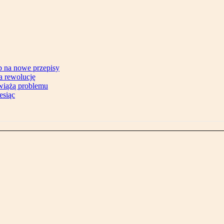
b na nowe przepisy
na rewolucję
zwiążą problemu
esiąc