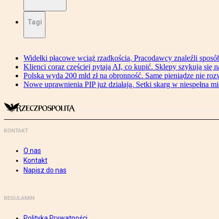
Tagi
Widełki płacowe wciąż rzadkością. Pracodawcy znaleźli sposó
Klienci coraz częściej pytają AI, co kupić. Sklepy szykują się 
Polska wyda 200 mld zł na obronność. Same pieniądze nie ro
Nowe uprawnienia PIP już działają. Setki skarg w niespełna mi
KONTAKT
O nas
Kontakt
Napisz do nas
REGULAMIN
Polityka Prywatności