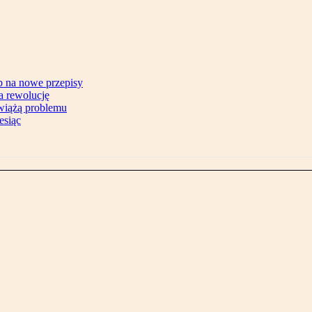
b na nowe przepisy
na rewolucję
zwiążą problemu
esiąc