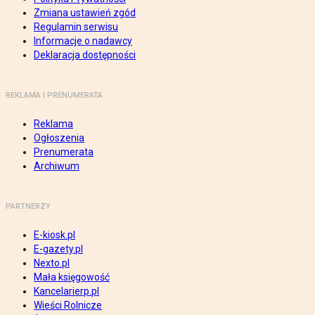
Zmiana ustawień zgód
Regulamin serwisu
Informacje o nadawcy
Deklaracja dostępności
REKLAMA I PRENUMERATA
Reklama
Ogłoszenia
Prenumerata
Archiwum
PARTNERZY
E-kiosk.pl
E-gazety.pl
Nexto.pl
Mała księgowość
Kancelarierp.pl
Wieści Rolnicze