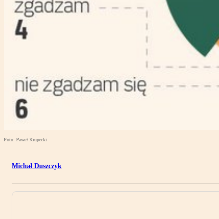
Foto: Paweł Krupecki
Michał Duszczyk