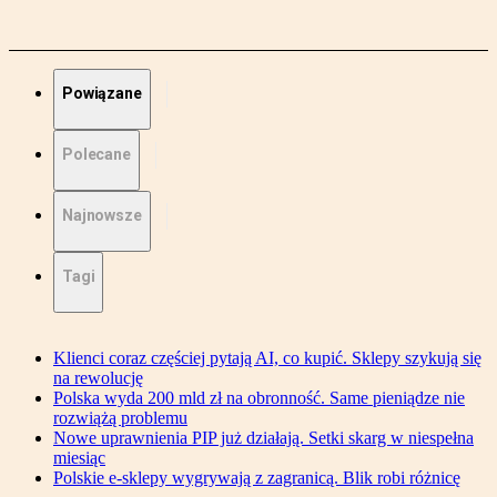
Powiązane
Polecane
Najnowsze
Tagi
Klienci coraz częściej pytają AI, co kupić. Sklepy szykują się
na rewolucję
Polska wyda 200 mld zł na obronność. Same pieniądze nie
rozwiążą problemu
Nowe uprawnienia PIP już działają. Setki skarg w niespełna
miesiąc
Polskie e-sklepy wygrywają z zagranicą. Blik robi różnicę