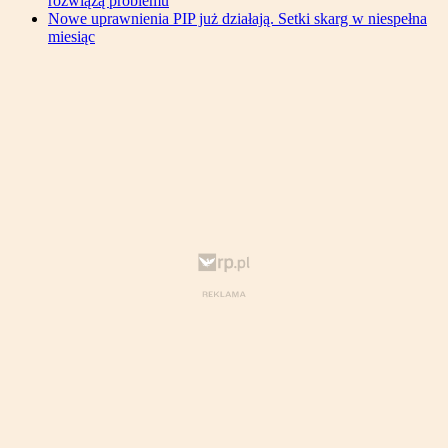
rozwiążą problemu
Nowe uprawnienia PIP już działają. Setki skarg w niespełna
miesiąc