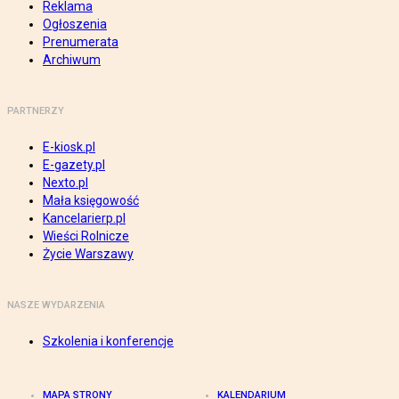
Reklama
Ogłoszenia
Prenumerata
Archiwum
PARTNERZY
E-kiosk.pl
E-gazety.pl
Nexto.pl
Mała księgowość
Kancelarierp.pl
Wieści Rolnicze
Życie Warszawy
NASZE WYDARZENIA
Szkolenia i konferencje
MAPA STRONY
KALENDARIUM