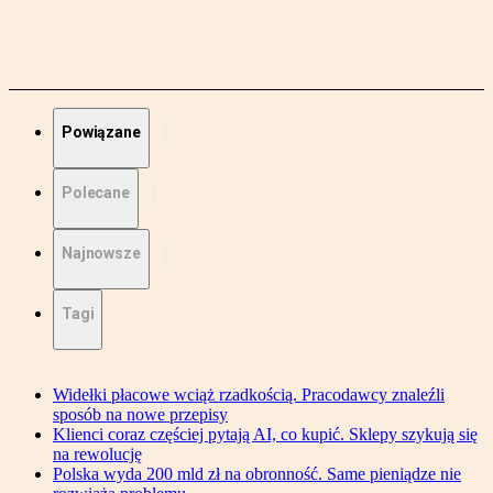
Powiązane
Polecane
Najnowsze
Tagi
Widełki płacowe wciąż rzadkością. Pracodawcy znaleźli
sposób na nowe przepisy
Klienci coraz częściej pytają AI, co kupić. Sklepy szykują się
na rewolucję
Polska wyda 200 mld zł na obronność. Same pieniądze nie