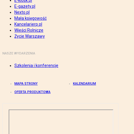
E-kiosk.pl
E-gazety.pl
Nexto.pl
Mała księgowość
Kancelarierp.pl
Wieści Rolnicze
Życie Warszawy
NASZE WYDARZENIA
Szkolenia i konferencje
MAPA STRONY
KALENDARIUM
OFERTA PRODUKTOWA