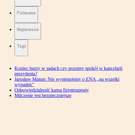
Polecane
Najnowsze
Tagi
Koniec burzy w sądach czy pozorny spokój w kancelarii
prezydenta?
Jarosław Matras: Nie występujemy o ENA „na wszelki
wypadek”
Odpowiedzialność karna fizjoterapeuty
Milczenie jest bezpieczniejsze