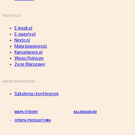
PARTNERZY
E-kiosk.pl
E-gazety.pl
Nexto.pl
Mała księgowość
Kancelarierp.pl
Wieści Rolnicze
Życie Warszawy
NASZE WYDARZENIA
Szkolenia i konferencje
MAPA STRONY
KALENDARIUM
OFERTA PRODUKTOWA