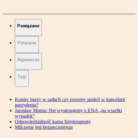
Powiązane
Polecane
Najnowsze
Tagi
Koniec burzy w sądach czy pozorny spokój w kancelarii
prezydenta?
Jarosław Matras: Nie występujemy o ENA „na wszelki
wypadek”
Odpowiedzialność karna fizjoterapeuty
Milczenie jest bezpieczniejsze