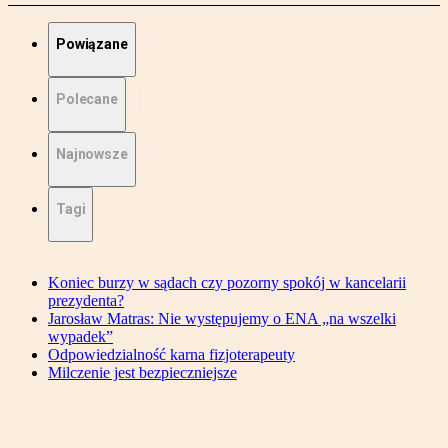
Powiązane
Polecane
Najnowsze
Tagi
Koniec burzy w sądach czy pozorny spokój w kancelarii
prezydenta?
Jarosław Matras: Nie występujemy o ENA „na wszelki
wypadek”
Odpowiedzialność karna fizjoterapeuty
Milczenie jest bezpieczniejsze