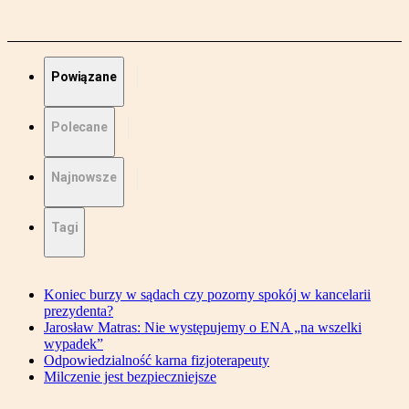
Powiązane
Polecane
Najnowsze
Tagi
Koniec burzy w sądach czy pozorny spokój w kancelarii
prezydenta?
Jarosław Matras: Nie występujemy o ENA „na wszelki
wypadek”
Odpowiedzialność karna fizjoterapeuty
Milczenie jest bezpieczniejsze