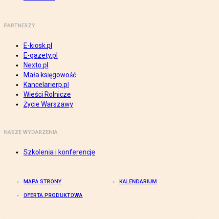
PARTNERZY
E-kiosk.pl
E-gazety.pl
Nexto.pl
Mała księgowość
Kancelarierp.pl
Wieści Rolnicze
Życie Warszawy
NASZE WYDARZENIA
Szkolenia i konferencje
MAPA STRONY
KALENDARIUM
OFERTA PRODUKTOWA