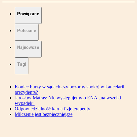
Powiązane
Polecane
Najnowsze
Tagi
Koniec burzy w sądach czy pozorny spokój w kancelarii
prezydenta?
Jarosław Matras: Nie występujemy o ENA „na wszelki
wypadek”
Odpowiedzialność karna fizjoterapeuty
Milczenie jest bezpieczniejsze