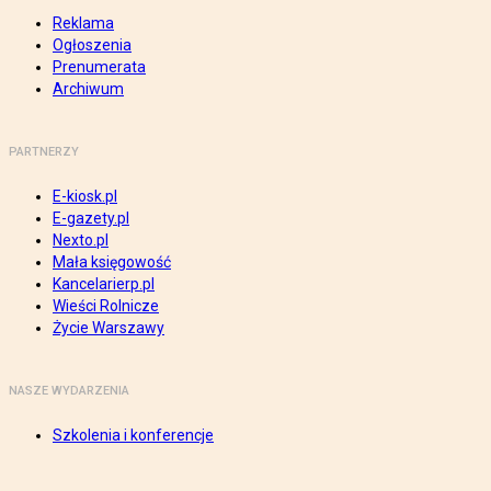
Reklama
Ogłoszenia
Prenumerata
Archiwum
PARTNERZY
E-kiosk.pl
E-gazety.pl
Nexto.pl
Mała księgowość
Kancelarierp.pl
Wieści Rolnicze
Życie Warszawy
NASZE WYDARZENIA
Szkolenia i konferencje