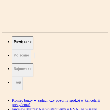
Powiązane
Polecane
Najnowsze
Tagi
Koniec burzy w sądach czy pozorny spokój w kancelarii
prezydenta?
Jarosław Matras: Nie występujemy o ENA „na wszelki