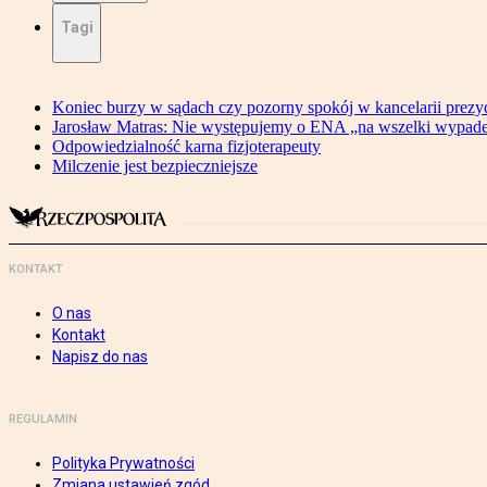
Tagi
Koniec burzy w sądach czy pozorny spokój w kancelarii prezy
Jarosław Matras: Nie występujemy o ENA „na wszelki wypad
Odpowiedzialność karna fizjoterapeuty
Milczenie jest bezpieczniejsze
KONTAKT
O nas
Kontakt
Napisz do nas
REGULAMIN
Polityka Prywatności
Zmiana ustawień zgód