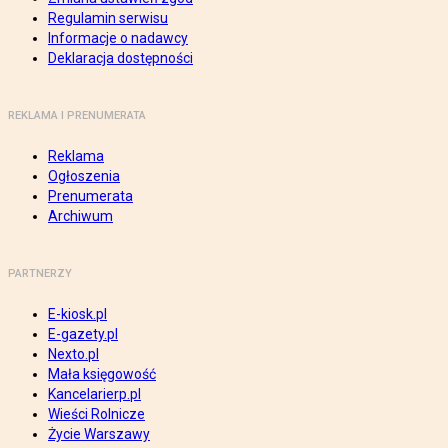
Regulamin serwisu
Informacje o nadawcy
Deklaracja dostępności
REKLAMA I PRENUMERATA
Reklama
Ogłoszenia
Prenumerata
Archiwum
PARTNERZY
E-kiosk.pl
E-gazety.pl
Nexto.pl
Mała księgowość
Kancelarierp.pl
Wieści Rolnicze
Życie Warszawy