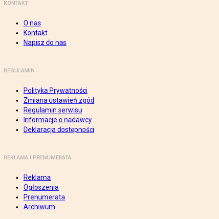
KONTAKT
O nas
Kontakt
Napisz do nas
REGULAMIN
Polityka Prywatności
Zmiana ustawień zgód
Regulamin serwisu
Informacje o nadawcy
Deklaracja dostępności
REKLAMA I PRENUMERATA
Reklama
Ogłoszenia
Prenumerata
Archiwum