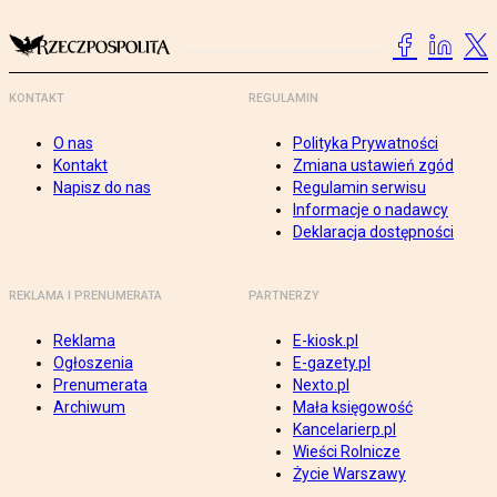
KONTAKT
REGULAMIN
O nas
Polityka Prywatności
Kontakt
Zmiana ustawień zgód
Napisz do nas
Regulamin serwisu
Informacje o nadawcy
Deklaracja dostępności
REKLAMA I PRENUMERATA
PARTNERZY
Reklama
E-kiosk.pl
Ogłoszenia
E-gazety.pl
Prenumerata
Nexto.pl
Archiwum
Mała księgowość
Kancelarierp.pl
Wieści Rolnicze
Życie Warszawy