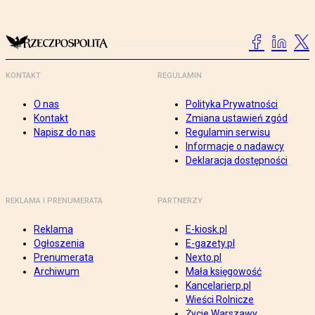
KONTAKT
REGULAMIN
O nas
Polityka Prywatności
Kontakt
Zmiana ustawień zgód
Napisz do nas
Regulamin serwisu
Informacje o nadawcy
Deklaracja dostępności
REKLAMA I PRENUMERATA
PARTNERZY
Reklama
E-kiosk.pl
Ogłoszenia
E-gazety.pl
Prenumerata
Nexto.pl
Archiwum
Mała księgowość
Kancelarierp.pl
Wieści Rolnicze
Życie Warszawy