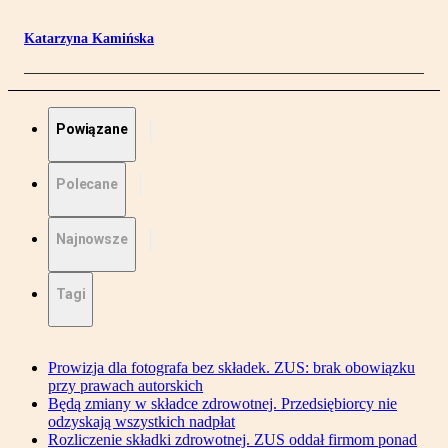
Katarzyna Kamińska
Powiązane
Polecane
Najnowsze
Tagi
Prowizja dla fotografa bez składek. ZUS: brak obowiązku
przy prawach autorskich
Będą zmiany w składce zdrowotnej. Przedsiębiorcy nie
odzyskają wszystkich nadpłat
Rozliczenie składki zdrowotnej. ZUS oddał firmom ponad