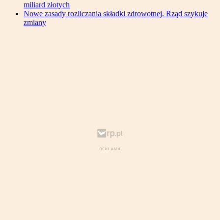
miliard złotych
Nowe zasady rozliczania składki zdrowotnej. Rząd szykuje
zmiany