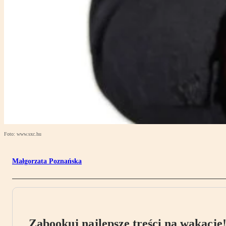
Foto: www.sxc.hu
Małgorzata Poznańska
Zabookuj najlepsze treści na wakacje