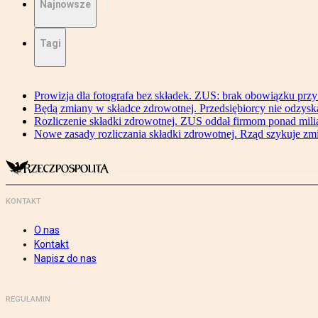
Najnowsze
Tagi
Prowizja dla fotografa bez składek. ZUS: brak obowiązku przy
Będą zmiany w składce zdrowotnej. Przedsiębiorcy nie odzyska
Rozliczenie składki zdrowotnej. ZUS oddał firmom ponad mili
Nowe zasady rozliczania składki zdrowotnej. Rząd szykuje zm
KONTAKT
O nas
Kontakt
Napisz do nas
REGULAMIN