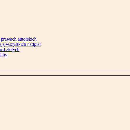
 prawach autorskich
ją wszystkich nadpłat
ard złotych
iany