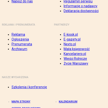
Napisz do nas
Regulamin serwisu
Informacje o nadawcy
Deklaracja dostępności
REKLAMA I PRENUMERATA
PARTNERZY
Reklama
E-kiosk.pl
Ogłoszenia
E-gazety.pl
Prenumerata
Nexto.pl
Archiwum
Mała księgowość
Kancelarierp.pl
Wieści Rolnicze
Życie Warszawy
NASZE WYDARZENIA
Szkolenia i konferencje
MAPA STRONY
KALENDARIUM