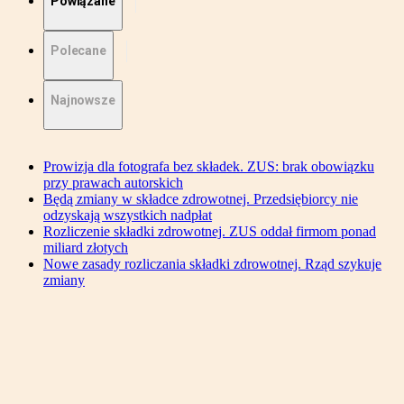
Powiązane
Polecane
Najnowsze
Prowizja dla fotografa bez składek. ZUS: brak obowiązku
przy prawach autorskich
Będą zmiany w składce zdrowotnej. Przedsiębiorcy nie
odzyskają wszystkich nadpłat
Rozliczenie składki zdrowotnej. ZUS oddał firmom ponad
miliard złotych
Nowe zasady rozliczania składki zdrowotnej. Rząd szykuje
zmiany