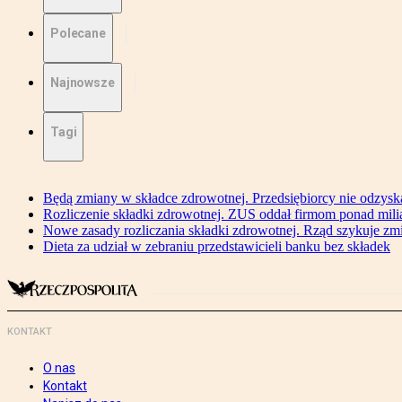
Polecane
Najnowsze
Tagi
Będą zmiany w składce zdrowotnej. Przedsiębiorcy nie odzyska
Rozliczenie składki zdrowotnej. ZUS oddał firmom ponad mili
Nowe zasady rozliczania składki zdrowotnej. Rząd szykuje zm
Dieta za udział w zebraniu przedstawicieli banku bez składek
KONTAKT
O nas
Kontakt