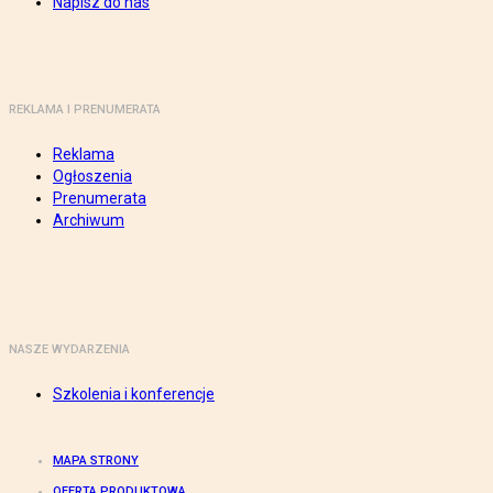
Napisz do nas
REKLAMA I PRENUMERATA
Reklama
Ogłoszenia
Prenumerata
Archiwum
NASZE WYDARZENIA
Szkolenia i konferencje
MAPA STRONY
OFERTA PRODUKTOWA