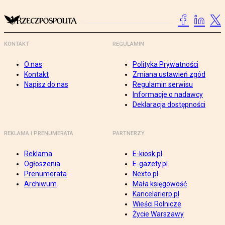
KONTAKT
REGULAMIN
O nas
Polityka Prywatności
Kontakt
Zmiana ustawień zgód
Napisz do nas
Regulamin serwisu
Informacje o nadawcy
Deklaracja dostępności
REKLAMA I PRENUMERATA
PARTNERZY
Reklama
E-kiosk.pl
Ogłoszenia
E-gazety.pl
Prenumerata
Nexto.pl
Archiwum
Mała księgowość
Kancelarierp.pl
Wieści Rolnicze
Życie Warszawy