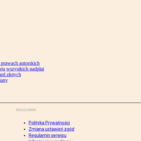
 prawach autorskich
ją wszystkich nadpłat
ard złotych
iany
REGULAMIN
Polityka Prywatności
Zmiana ustawień zgód
Regulamin serwisu