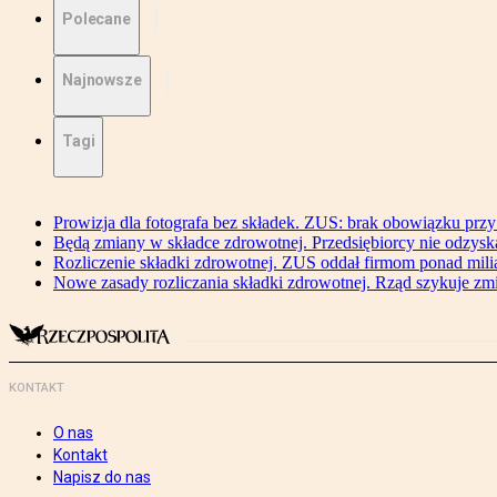
Polecane
Najnowsze
Tagi
Prowizja dla fotografa bez składek. ZUS: brak obowiązku przy
Będą zmiany w składce zdrowotnej. Przedsiębiorcy nie odzyska
Rozliczenie składki zdrowotnej. ZUS oddał firmom ponad mili
Nowe zasady rozliczania składki zdrowotnej. Rząd szykuje zm
KONTAKT
O nas
Kontakt
Napisz do nas