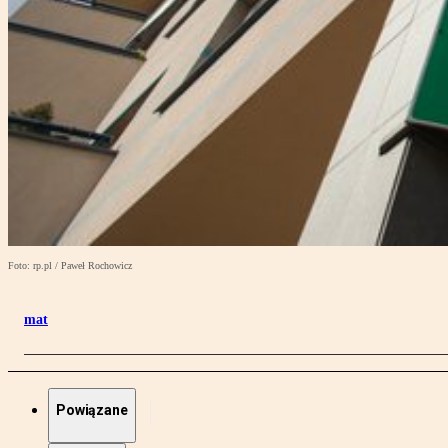
Foto: rp.pl / Paweł Rochowicz
mat
Powiązane