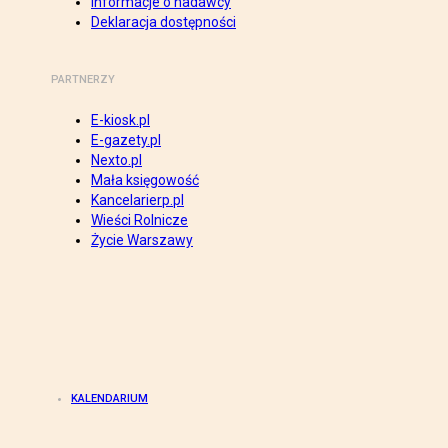
Informacje o nadawcy
Deklaracja dostępności
PARTNERZY
E-kiosk.pl
E-gazety.pl
Nexto.pl
Mała księgowość
Kancelarierp.pl
Wieści Rolnicze
Życie Warszawy
KALENDARIUM