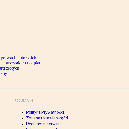
 prawach autorskich
ją wszystkich nadpłat
ard złotych
iany
REGULAMIN
Polityka Prywatności
Zmiana ustawień zgód
Regulamin serwisu