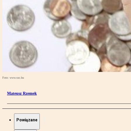
Foto: www.sxc.hu
Mateusz Rzemek
Powiązane