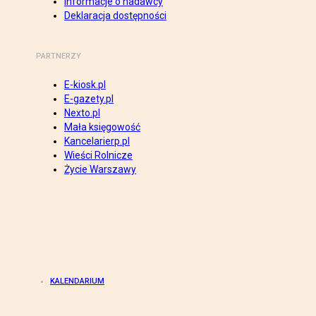
Informacje o nadawcy
Deklaracja dostępności
PARTNERZY
E-kiosk.pl
E-gazety.pl
Nexto.pl
Mała księgowość
Kancelarierp.pl
Wieści Rolnicze
Życie Warszawy
KALENDARIUM