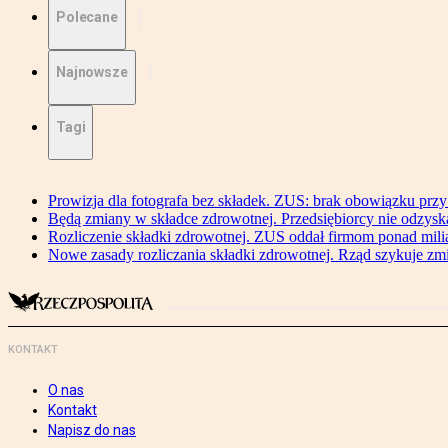
Polecane
Najnowsze
Tagi
Prowizja dla fotografa bez składek. ZUS: brak obowiązku przy
Będą zmiany w składce zdrowotnej. Przedsiębiorcy nie odzyska
Rozliczenie składki zdrowotnej. ZUS oddał firmom ponad mili
Nowe zasady rozliczania składki zdrowotnej. Rząd szykuje zm
KONTAKT
O nas
Kontakt
Napisz do nas