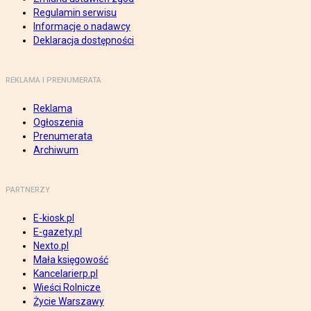
Regulamin serwisu
Informacje o nadawcy
Deklaracja dostępności
REKLAMA I PRENUMERATA
Reklama
Ogłoszenia
Prenumerata
Archiwum
PARTNERZY
E-kiosk.pl
E-gazety.pl
Nexto.pl
Mała księgowość
Kancelarierp.pl
Wieści Rolnicze
Życie Warszawy