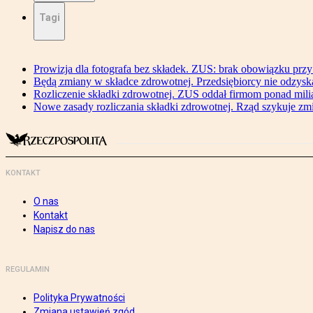
Tagi
Prowizja dla fotografa bez składek. ZUS: brak obowiązku przy
Będą zmiany w składce zdrowotnej. Przedsiębiorcy nie odzyska
Rozliczenie składki zdrowotnej. ZUS oddał firmom ponad mili
Nowe zasady rozliczania składki zdrowotnej. Rząd szykuje zm
KONTAKT
O nas
Kontakt
Napisz do nas
REGULAMIN
Polityka Prywatności
Zmiana ustawień zgód