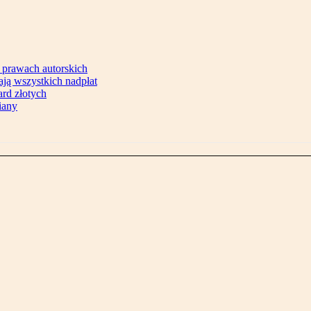
 prawach autorskich
ją wszystkich nadpłat
ard złotych
iany